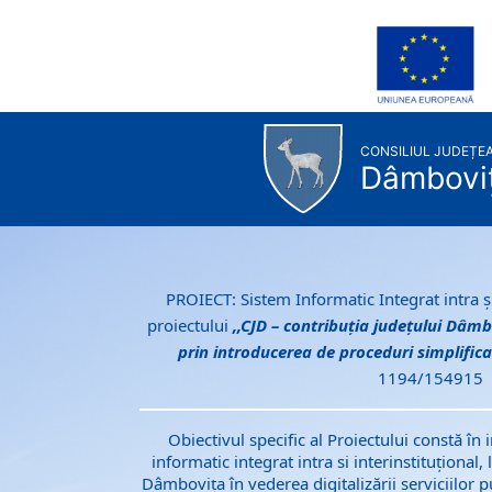
Acasă
Skip to Main Content
CONSILIUL JUDEȚE
Dâmbovi
PROIECT: Sistem Informatic Integrat intra și
proiectului
,,CJD – contribuția județului Dâmb
prin introducerea de proceduri simplific
1194/154915
Obiectivul specific al Proiectului constă î
informatic integrat intra si interinstituțional,
Dâmbovița în vederea digitalizării serviciilor 