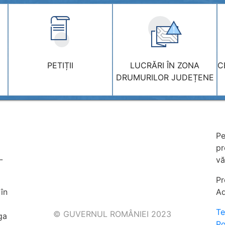
!
PETIȚII
LUCRĂRI ÎN ZONA
C
DRUMURILOR JUDEȚENE
Pe
pr
-
vă
Pr
în
Ad
Te
© GUVERNUL ROMÂNIEI 2023
ga
Po