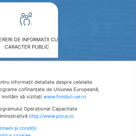
ERERI DE INFORMAȚII CU
CARACTER PUBLIC
ntru informații detaliate despre celelalte
ograme cofinanțate de Uniunea Europeană,
 invităm să vizitați
www.fonduri-ue.ro
ogramului Operațional Capacitate
ministrativă
http://www.poca.ro
rmeni și condiții
litica cookies