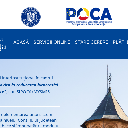
AN
ACASĂ
SERVICII ONLINE
STARE CERERE
PLĂȚI
ța
 interinstituțional în cadrul
ovița la reducerea birocrației
ate",
cod SIPOCA/MYSMIS
n implementarea unui sistem
 la nivelul Consiliului Județean
publice și îmbunatățirii modului