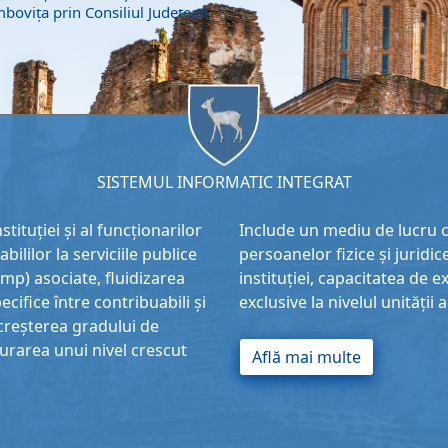
mbovița prin Consiliul Județean
SISTEMUL INFORMATIC INTEGRAT
nstituției și al funcționarilor
Include un mediu de lucru co
ililor la serviciile publice
persoanelor fizice și juridice
imp) asociate, fluidizarea
instituției, capacitatea de 
cifice între contribuabili și
exclusive la nivelul unității 
l, creșterea gradului de
igurarea unui nivel crescut
Află mai multe