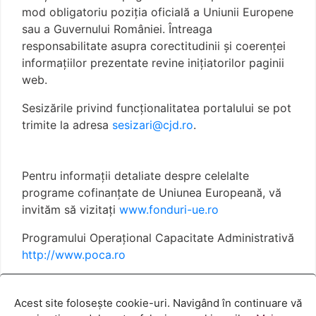
mod obligatoriu poziţia oficială a Uniunii Europene
sau a Guvernului României. Întreaga
responsabilitate asupra corectitudinii și coerenței
informațiilor prezentate revine inițiatorilor paginii
web.
Sesizările privind funcționalitatea portalului se pot
trimite la adresa
sesizari@cjd.ro
.
Pentru informații detaliate despre celelalte
programe cofinanțate de Uniunea Europeană, vă
invităm să vizitați
www.fonduri-ue.ro
Programului Operațional Capacitate Administrativă
http://www.poca.ro
Termeni și condiții
Politica cookies
Acest site folosește cookie-uri. Navigând în continuare vă