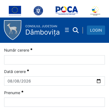
Plăți electronice
Skip to Main Content
CONSILIUL JUDEȚEAN
LOGIN
Dâmbovița
Necesitat
Număr cerere
Necesitat
Dată cerere
Necesitat
Prenume