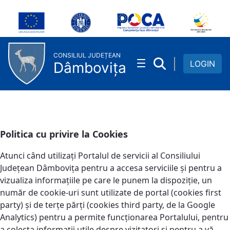
Politica Cookies
Skip to Main Content
CONSILIUL JUDEȚEAN
LOGIN
Dâmbovița
Politica cu privire la Cookies
Atunci când utilizați Portalul de servicii al Consiliului
Județean Dâmbovița pentru a accesa serviciile și pentru a
vizualiza informațiile pe care le punem la dispoziție, un
număr de cookie-uri sunt utilizate de portal (cookies first
party) și de terțe părți (cookies third party, de la Google
Analytics) pentru a permite funcționarea Portalului, pentru
a colecta informații utile despre vizitatori și pentru a vă