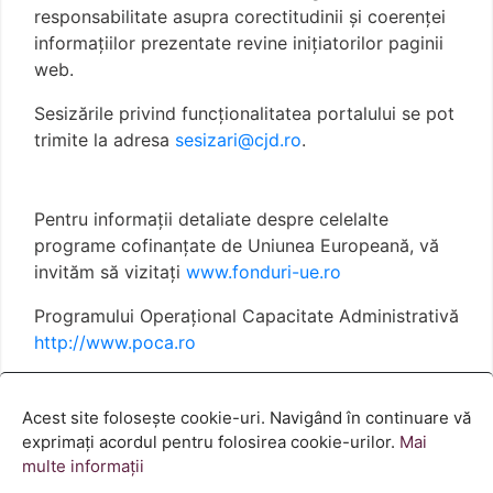
responsabilitate asupra corectitudinii și coerenței
informațiilor prezentate revine inițiatorilor paginii
web.
Sesizările privind funcționalitatea portalului se pot
trimite la adresa
sesizari@cjd.ro
.
Pentru informații detaliate despre celelalte
programe cofinanțate de Uniunea Europeană, vă
invităm să vizitați
www.fonduri-ue.ro
Programului Operațional Capacitate Administrativă
http://www.poca.ro
Termeni și condiții
Politica cookies
Acest site folosește cookie-uri. Navigând în continuare vă
exprimați acordul pentru folosirea cookie-urilor.
Mai
multe informații
© GUVERNUL ROMÂNIEI 2023