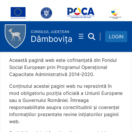
Find Out More
Skip to Main Content
CONSILIUL JUDEȚEAN
LOGIN
Dâmbovița
Această pagină web este cofinanțată din Fondul
Social European prin Programul Operațional
Capacitate Administrativă 2014-2020.
Conţinutul acestei pagini web nu reprezintă în
mod obligatoriu poziţia oficială a Uniunii Europene
sau a Guvernului României. Întreaga
responsabilitate asupra corectitudinii și coerenței
informațiilor prezentate revine inițiatorilor paginii
web.