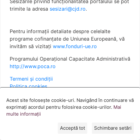
Sesizările privind funcționalitatea portalului se pot
trimite la adresa
sesizari@cjd.ro
.
Pentru informații detaliate despre celelalte
programe cofinanțate de Uniunea Europeană, vă
invităm să vizitați
www.fonduri-ue.ro
Programului Operațional Capacitate Administrativă
http://www.poca.ro
Termeni și condiții
Politica cookies
Acest site folosește cookie-uri. Navigând în continuare vă
exprimați acordul pentru folosirea cookie-urilor.
Mai
© GUVERNUL ROMÂNIEI 2023
multe informații
Acceptă tot
Schimbare setări