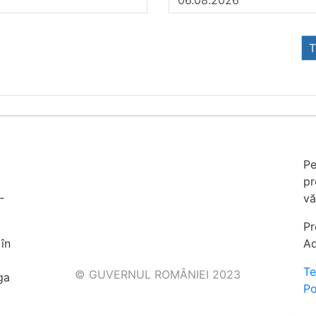
T
Pe
pr
-
vă
Pr
în
Ad
Te
© GUVERNUL ROMÂNIEI 2023
ga
Po