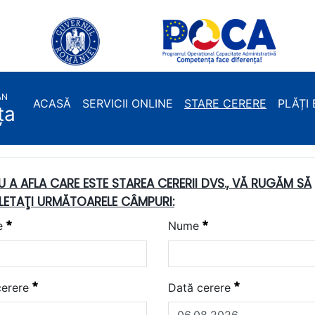
AN
ACASĂ
SERVICII ONLINE
STARE CERERE
PLĂȚI
ța
U A AFLA CARE ESTE STAREA CERERII DVS., VĂ RUGĂM SĂ
ETAŢI URMĂTOARELE CÂMPURI:
Necesitat
Necesitat
e
Nume
Necesitat
Necesitat
cerere
Dată cerere