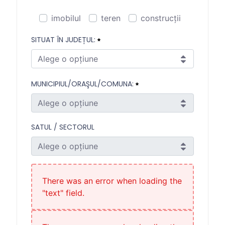
imobilul
teren
construcții
Vor începe lucrările de construcţii autorizat
SITUAT ÎN JUDEȚUL:
Necesitat
Alege o opțiune
Situat în județul:
MUNICIPIUL/ORAŞUL/COMUNA:
Necesitat
Alege o opțiune
Municipiul/oraşul/comuna:
SATUL / SECTORUL
Necesitat
Alege o opțiune
Satul / Sectorul
There was an error when loading the
"text" field.