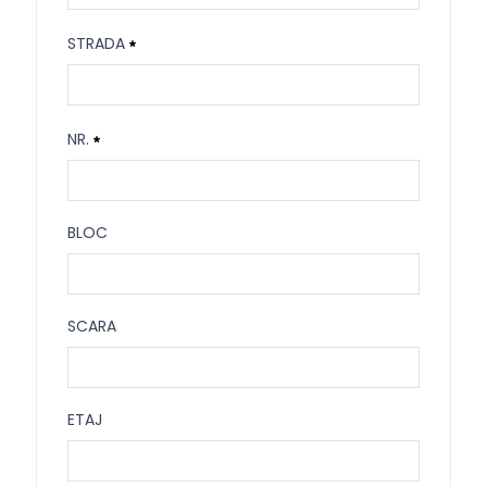
Cod Postal
STRADA
Necesitat
Strada
NR.
Necesitat
Nr.
BLOC
Necesitat
Bloc
SCARA
Scara
ETAJ