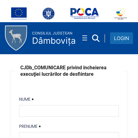
Comunicare incheiere lucrari 
Skip to Main Content
CONSILIUL JUDEȚEAN
LOGIN
Dâmbovița
CJDb_COMUNICARE privind încheierea
execuţiei lucrărilor de desfiintare
NUME
Nume
PRENUME
Necesitat