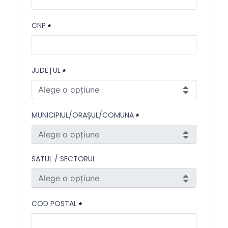
Prenume
CNP
Necesitat
CNP
JUDEȚUL
Necesitat
Alege o opțiune
Județul
MUNICIPIUL/ORAȘUL/COMUNA
Necesitat
Alege o opțiune
Municipiul/Orașul/Comuna
SATUL / SECTORUL
Necesitat
Alege o opțiune
Satul / Sectorul
COD POSTAL