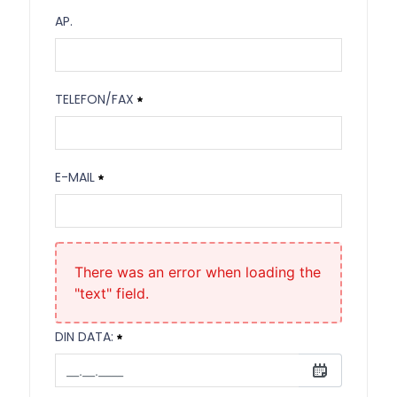
Etaj
AP.
Ap.
TELEFON/FAX
Telefon/Fax
E-MAIL
Necesitat
E-mail
Necesitat
There was an error when loading the
"text" field.
DIN DATA: