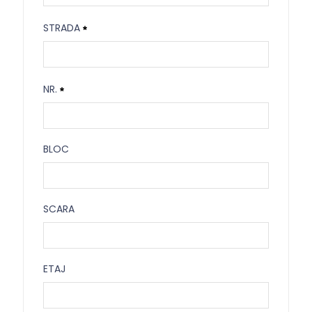
Cod Postal
STRADA
Necesitat
Strada
NR.
Necesitat
Nr.
BLOC
Necesitat
Bloc
SCARA
Scara
ETAJ