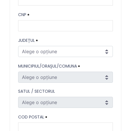
Prenume
CNP
Necesitat
CNP
JUDEȚUL
Necesitat
Alege o opțiune
Județul
MUNICIPIUL/ORAȘUL/COMUNA
Necesitat
Alege o opțiune
Municipiul/Orașul/Comuna
SATUL / SECTORUL
Necesitat
Alege o opțiune
Satul / Sectorul
COD POSTAL