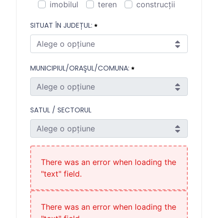
imobilul
teren
construcții
Vor începe lucrările de construcţii autorizat
SITUAT ÎN JUDEȚUL:
Necesitat
Alege o opțiune
Situat în județul:
MUNICIPIUL/ORAŞUL/COMUNA:
Necesitat
Alege o opțiune
Municipiul/oraşul/comuna:
SATUL / SECTORUL
Necesitat
Alege o opțiune
Satul / Sectorul
There was an error when loading the
"text" field.
There was an error when loading the