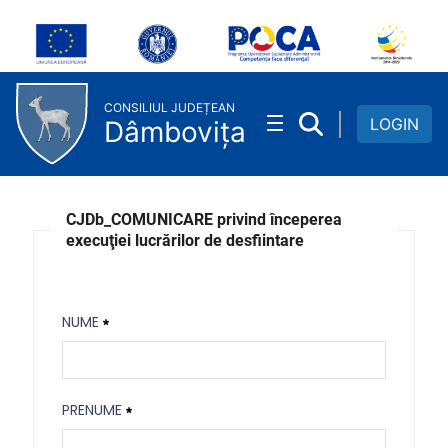
Comunicare incepere lucrari d
Skip to Main Content
CONSILIUL JUDEȚEAN
LOGIN
Dâmbovița
CJDb_COMUNICARE privind începerea
execuţiei lucrărilor de desfiintare
NUME
Nume
PRENUME
Necesitat