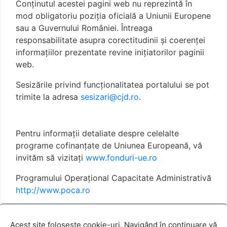
Conţinutul acestei pagini web nu reprezintă în
mod obligatoriu poziţia oficială a Uniunii Europene
sau a Guvernului României. Întreaga
responsabilitate asupra corectitudinii și coerenței
informațiilor prezentate revine inițiatorilor paginii
web.
Sesizările privind funcționalitatea portalului se pot
trimite la adresa
sesizari@cjd.ro
.
Pentru informații detaliate despre celelalte
programe cofinanțate de Uniunea Europeană, vă
invităm să vizitați
www.fonduri-ue.ro
Programului Operațional Capacitate Administrativă
http://www.poca.ro
Termeni și condiții
Politica cookies
Acest site folosește cookie-uri. Navigând în continuare vă