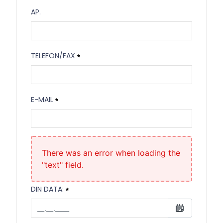
Etaj
AP.
Ap.
TELEFON/FAX
Telefon/Fax
E-MAIL
Necesitat
E-mail
Necesitat
There was an error when loading the
"text" field.
DIN DATA: