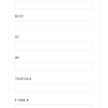
Nr.
BLOC
Necesitat
Bloc
SC
Sc
AP.
Ap.
TELEFON
Telefon
E-MAIL
Necesitat