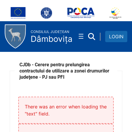
Cerere prelungire contract uti
Skip to Main Content
CONSILIUL JUDEȚEAN
LOGIN
Dâmbovița
CJDb - Cerere pentru prelungirea
contractului de utilizare a zonei drumurilor
judeţene - PJ sau PFI
There was an error when loading the
"text" field.