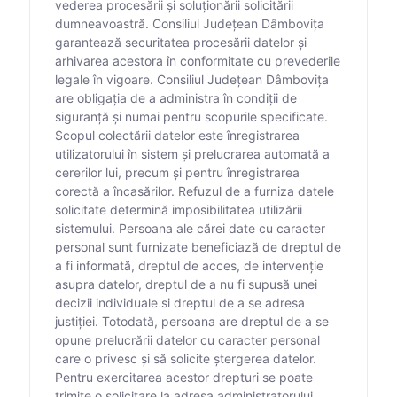
vederea procesării și soluționării solicitării
dumneavoastră. Consiliul Județean Dâmbovița
garantează securitatea procesării datelor și
arhivarea acestora în conformitate cu prevederile
legale în vigoare. Consiliul Județean Dâmbovița
are obligația de a administra în condiții de
siguranță și numai pentru scopurile specificate.
Scopul colectării datelor este înregistrarea
utilizatorului în sistem și prelucrarea automată a
cererilor lui, precum și pentru înregistrarea
corectă a încasărilor. Refuzul de a furniza datele
solicitate determină imposibilitatea utilizării
sistemului. Persoana ale cărei date cu caracter
personal sunt furnizate beneficiază de dreptul de
a fi informată, dreptul de acces, de intervenție
asupra datelor, dreptul de a nu fi supusă unei
decizii individuale si dreptul de a se adresa
justiției. Totodată, persoana are dreptul de a se
opune prelucrării datelor cu caracter personal
care o privesc și să solicite ștergerea datelor.
Pentru exercitarea acestor drepturi se poate
trimite o solicitare la adresa administratorului