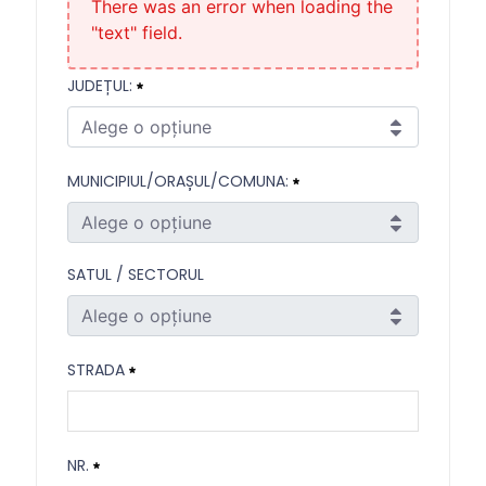
There was an error when loading the
"text" field.
JUDEȚUL:
Alege o opțiune
Județul:
MUNICIPIUL/ORAȘUL/COMUNA:
Necesitat
Alege o opțiune
Municipiul/Orașul/Comuna:
SATUL / SECTORUL
Necesitat
Alege o opțiune
Satul / Sectorul
STRADA
Strada
NR.
Necesitat