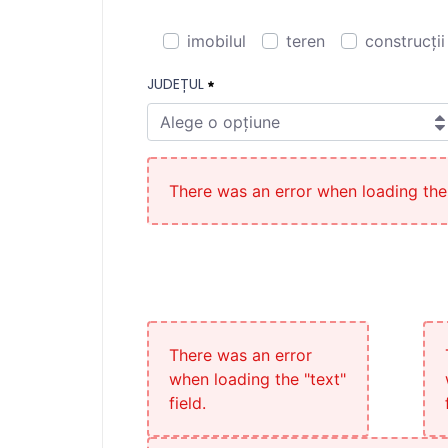
imobilul
teren
construcții
Pentru:
JUDEȚUL
Necesitat
Alege o opțiune
Județul
Necesitat
There was an error when loading the "
There was an error
when loading the "text"
field.