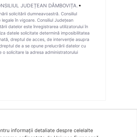
NSILIUL JUDEȚEAN DÂMBOVIȚA.
ării solicitării dumneavoastră. Consiliul
legale în vigoare. Consiliul Județean
ii datelor este înregistrarea utilizatorului în
iza datele solicitate determină imposibilitatea
ormată, dreptul de acces, de intervenție asupra
 dreptul de a se opune prelucrării datelor cu
 o solicitare la adresa administratorului
esării și soluționării solicitării dumneavoastră. Consiliul J
ntru informații detaliate despre celelalte