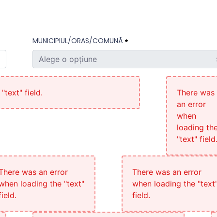
MUNICIPIUL/ORAS/COMUNĂ
Alege o opțiune
Municipiul/Oras/Comună
Necesitat
text" field.
There was
an error
when
loading th
"text" field
There was an error
There was an error
when loading the "text"
when loading the "text
field.
field.