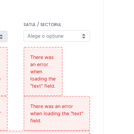
SATUL / SECTORUL
Alege o opțiune
Satul / Sectorul
There was
an error
when
e
loading the
.
"text" field.
There was an error
"
when loading the "text"
field.