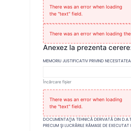
There was an error when loading
the "text" field.
There was an error when loading the "
Anexez la prezenta cerere
<h4>Anexez la prezenta cerere:&nbsp;
MEMORIU JUSTIFICATIV PRIVIND NECESITATEA P
Încărcare fișier
There was an error when loading
the "text" field.
DOCUMENTAŢIA TEHNICĂ DERIVATĂ DIN D.A.T.D. PRIN CARE SE EVIDENŢIAZĂ STADIUL FIZIC AL LUCRĂRILOR REALIZATE ÎN BAZA AUTORIZAŢIEI DE 
PRECUM ŞI LUCRĂRILE RĂMASE DE EXECUTAT P