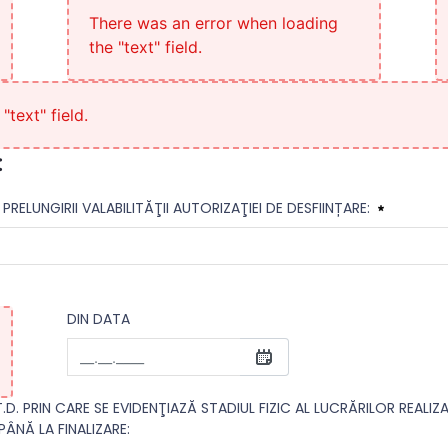
There was an error when loading
the "text" field.
text" field.
:
</h4>
RELUNGIRII VALABILITĂŢII AUTORIZAŢIEI DE DESFIINȚARE:
DIN DATA
din data
DESFIINȚATE
ÂNĂ LA FINALIZARE: