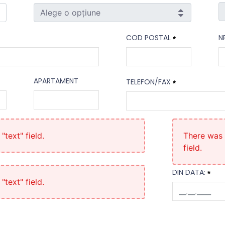
Alege o opțiune
S
Municipiul/Oras/Comună
COD POSTAL
N
Necesitat
Cod Postal
Nr
APARTAMENT
TELEFON/FAX
Necesitat
N
Apartament
Telefon/Fax
Necesitat
text" field.
There was 
field.
DIN DATA:
text" field.
din data:
Necesitat