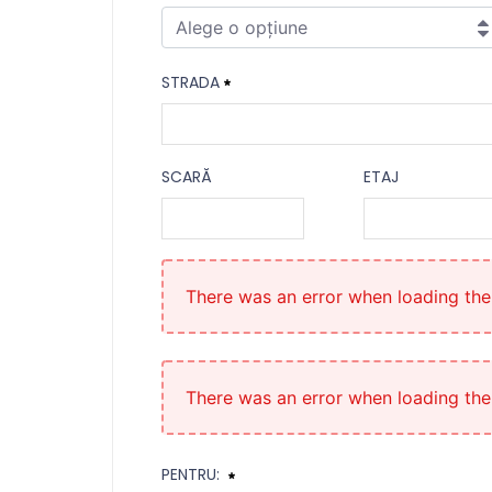
Alege o opțiune
Județ
STRADA
Necesitat
Strada
SCARĂ
ETAJ
Necesitat
Scară
Etaj
There was an error when loading the "
There was an error when loading the "
PENTRU: