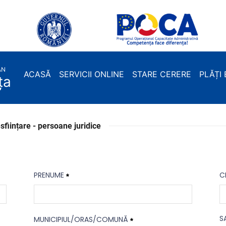
desfiintare PJ
AN
ACASĂ
SERVICII ONLINE
STARE CERERE
PLĂȚI
ța
ființare - persoane juridice
PRENUME
C
Prenume
C
S
MUNICIPIUL/ORAS/COMUNĂ
Necesitat
N