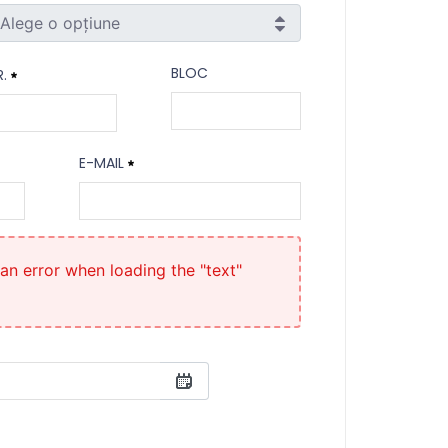
Alege o opțiune
atul / Sectorul
BLOC
R.
Bloc
.
E-MAIL
ecesitat
E-mail
Necesitat
an error when loading the "text"