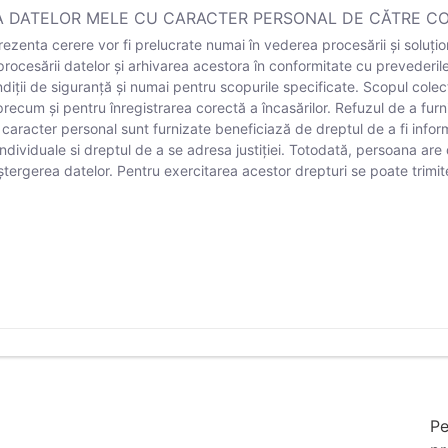
 DATELOR MELE CU CARACTER PERSONAL DE CĂTRE CO
ezenta cerere vor fi prelucrate numai în vederea procesării și soluțion
cesării datelor și arhivarea acestora în conformitate cu prevederile 
ții de siguranță și numai pentru scopurile specificate. Scopul colectăr
 precum și pentru înregistrarea corectă a încasărilor. Refuzul de a furn
cu caracter personal sunt furnizate beneficiază de dreptul de a fi inf
 individuale si dreptul de a se adresa justiției. Totodată, persoana are
 ștergerea datelor. Pentru exercitarea acestor drepturi se poate trimite
prin prezenta cerere vor fi prelucrate numai în vederea proc
Pe