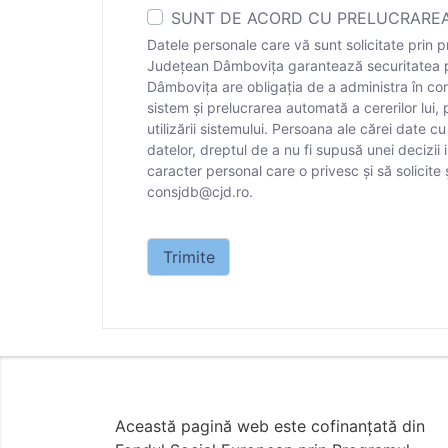
SUNT DE ACORD CU PRELUCRAREA
Datele personale care vă sunt solicitate prin pr
Județean Dâmbovița garantează securitatea pro
Dâmbovița are obligația de a administra în condi
sistem și prelucrarea automată a cererilor lui,
utilizării sistemului. Persoana ale cărei date 
datelor, dreptul de a nu fi supusă unei decizii
caracter personal care o privesc și să solicite
consjdb@cjd.ro.
Datele personale care vă sunt solicitate 
Trimite
Această pagină web este cofinanțată din