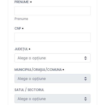
PRENUME:
Nume
Necesitat
Prenume
Prenume:
CNP
Prenume
Necesitat
CNP
JUDEȚUL
Necesitat
Alege o opțiune
Județul
MUNICIPIUL/ORAȘUL/COMUNA
Necesitat
Alege o opțiune
Municipiul/Orașul/Comuna
SATUL / SECTORUL
Necesitat
Alege o opțiune