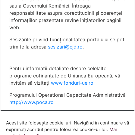
sau a Guvernului României. Întreaga
responsabilitate asupra corectitudinii și coerenței
informațiilor prezentate revine inițiatorilor paginii
web.
Sesizările privind funcționalitatea portalului se pot
trimite la adresa
sesizari@cjd.ro
.
Pentru informații detaliate despre celelalte
programe cofinanțate de Uniunea Europeană, vă
invităm să vizitați
www.fonduri-ue.ro
Programului Operațional Capacitate Administrativă
http://www.poca.ro
Termeni și condiții
Politica cookies
Acest site folosește cookie-uri. Navigând în continuare vă
exprimați acordul pentru folosirea cookie-urilor.
Mai