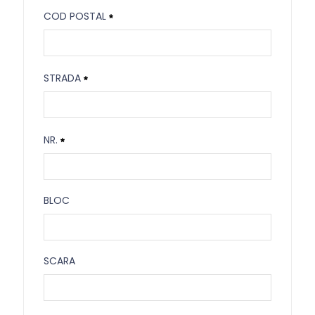
Satul / Sectorul
COD POSTAL
Cod Postal
STRADA
Necesitat
Strada
NR.
Necesitat
Nr.
BLOC
Necesitat
Bloc
SCARA
Scara