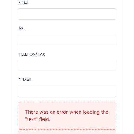
ETAJ
Etaj
AP.
Ap.
TELEFON/FAX
Telefon/Fax
E-MAIL
E-mail
There was an error when loading the
"text" field.