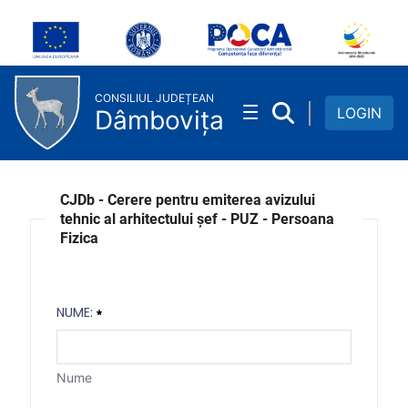
Cerere aviz tehnic PUZ PF
Skip to Main Content
CONSILIUL JUDEȚEAN
LOGIN
Dâmbovița
CJDb - Cerere pentru emiterea avizului
tehnic al arhitectului șef - PUZ - Persoana
Fizica
NUME:
Nume
Nume: