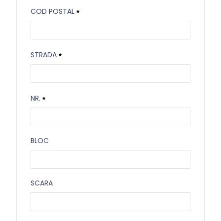
Satul / Sectorul
COD POSTAL
Cod Postal
STRADA
Necesitat
Strada
NR.
Necesitat
Nr.
BLOC
Necesitat
Bloc
SCARA
Scara