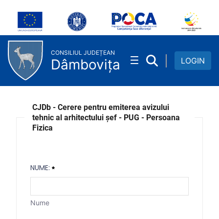
Cerere aviz tehnic PUG PF
Skip to Main Content
CONSILIUL JUDEȚEAN
LOGIN
Dâmbovița
CJDb - Cerere pentru emiterea avizului
tehnic al arhitectului șef - PUG - Persoana
Fizica
NUME:
Nume
Nume: