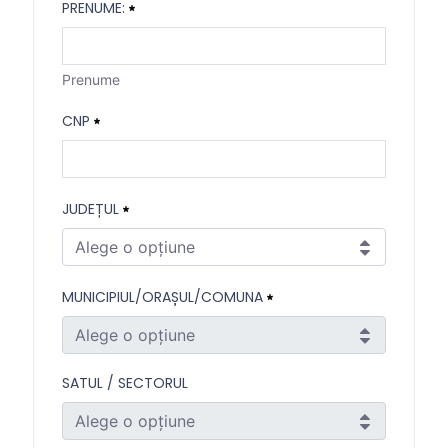
PRENUME:
Nume
Necesitat
Prenume
Prenume:
CNP
Prenume
Necesitat
CNP
JUDEȚUL
Necesitat
Alege o opțiune
Județul
MUNICIPIUL/ORAȘUL/COMUNA
Necesitat
Alege o opțiune
Municipiul/Orașul/Comuna
SATUL / SECTORUL
Necesitat
Alege o opțiune