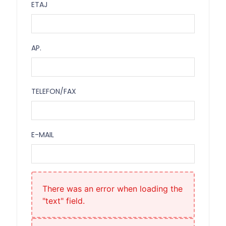
ETAJ
Etaj
AP.
Ap.
TELEFON/FAX
Telefon/Fax
E-MAIL
E-mail
There was an error when loading the
"text" field.