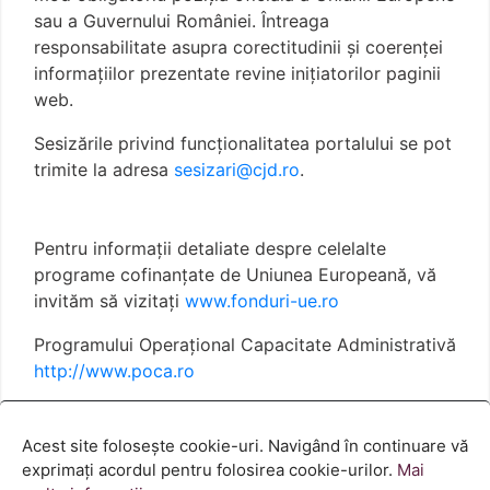
sau a Guvernului României. Întreaga
responsabilitate asupra corectitudinii și coerenței
informațiilor prezentate revine inițiatorilor paginii
web.
Sesizările privind funcționalitatea portalului se pot
trimite la adresa
sesizari@cjd.ro
.
Pentru informații detaliate despre celelalte
programe cofinanțate de Uniunea Europeană, vă
invităm să vizitați
www.fonduri-ue.ro
Programului Operațional Capacitate Administrativă
http://www.poca.ro
Termeni și condiții
Politica cookies
Acest site folosește cookie-uri. Navigând în continuare vă
exprimați acordul pentru folosirea cookie-urilor.
Mai